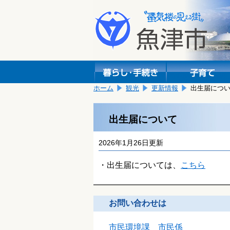
本
こ
文
こ
へ
か
移
ら
動
本
し
文
ま
で
す。
す。
ホーム
観光
更新情報
出生届につ
出生届について
2026年1月26日更新
・出生届については、
こちら
お問い合わせは
市民環境課 市民係