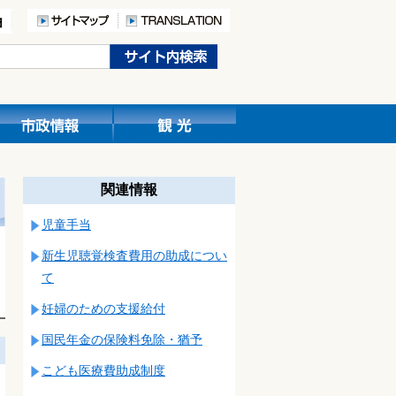
関連情報
児童手当
新生児聴覚検査費用の助成につい
て
妊婦のための支援給付
国民年金の保険料免除・猶予
こども医療費助成制度