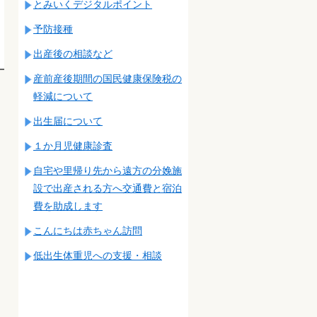
とみいくデジタルポイント
予防接種
出産後の相談など
産前産後期間の国民健康保険税の
軽減について
出生届について
１か月児健康診査
自宅や里帰り先から遠方の分娩施
設で出産される方へ交通費と宿泊
費を助成します
こんにちは赤ちゃん訪問
低出生体重児への支援・相談