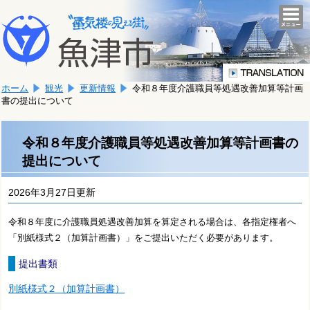
本
こ
文
togg
navi
こ
へ
か
移
ら
動
本
し
ホーム
観光
更新情報
令和８年度介護職員等処遇改善加算等計画
文
ま
書の提出について
で
す。
す。
令和８年度介護職員等処遇改善加算等計画書の
提出について
2026年3月27日更新
令和８年度に介護職員処遇改善加算を算定される場合は、各指定権者へ
「別紙様式２（加算計画書）」をご提出いただく必要があります。
提出書類
別紙様式２（加算計画書）