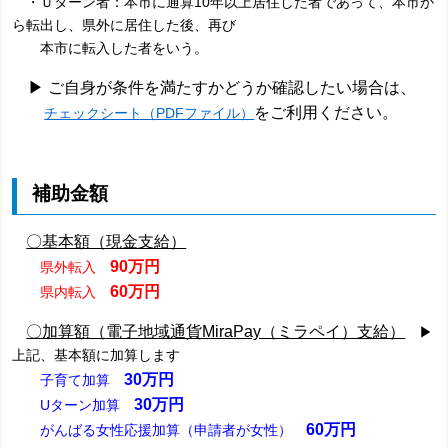
・Ｕターン者：本市に通算10年以上居住した者であって、本市か
ら転出し、県外に居住した後、再び
本市に転入した者をいう。
▶ ご自身が条件を満たすかどうか確認したい場合は、
をご利用ください。
チェックシート（PDFファイル）
補助金額
〇基本額（現金支給）
90万円
県外転入
60万円
県内転入
〇加算額（
電子地域通貨MiraPay（ミラペイ）支給）
▶
上記、基本額に加算します
30万円
子育て加算
30万円
Uターン加算
60万円
がんばる女性応援加算（申請者が女性）