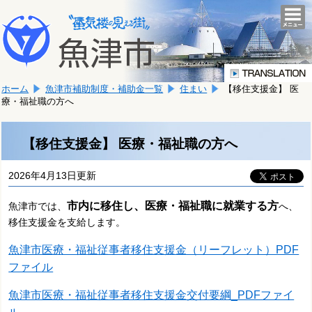
本
こ
文
togg
navi
こ
へ
か
移
ら
動
本
し
ホーム
魚津市補助制度・補助金一覧
住まい
【移住支援金】 医
文
ま
療・福祉職の方へ
で
す。
す。
【移住支援金】 医療・福祉職の方へ
2026年4月13日更新
市内に移住し、医療・福祉職に就業する方
魚津市では、
へ、
移住支援金を支給します。
魚津市医療・福祉従事者移住支援金（リーフレット）PDF
ファイル
魚津市医療・福祉従事者移住支援金交付要綱_PDFファイ