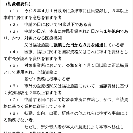
（対象者要件）
（１） 令和８年４月１日以降に魚津市に住民登録し、３年以上
本市に居住する意思を有する者
（２） 申請の日において44歳以下である者
（３） 申請の日が、本市に住民登録された日から
１年以内
であ
り、かつ、対象となる医療機関
又は福祉施設に
就業した日から３月を経過
している者
（４） 医療、福祉に関する国家資格又はこれに準ずる資格とし
て市長が認める資格を有する者
（５） 対象事業所において、令和８年４月１日以降に正規職員
として雇用され、当該資格に
基づく業務に従事する者
（６） 市外の医療機関又は福祉施設において、当該資格に基づ
く実務経験を２年以上有する者
（７） 申請する日において対象事業所に在籍し、かつ、当該資
格に基づく業務に従事している者
（８） 転勤、出向、出張、研修その他これらに準ずる事由によ
る勤務でない者。
ただし、県外転入者が本人の意思により本市へ移住し、