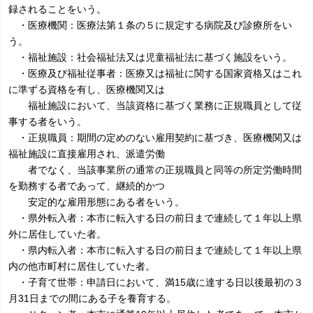
録されることをいう。
・医療機関：医療法第１条の５に規定する病院及び診療所をい
う。
・福祉施設：社会福祉法又は児童福祉法に基づく施設をいう。
・医療及び福祉従事者：医療又は福祉に関する国家資格又はこれ
に準ずる資格を有し、医療機関又は
福祉施設において、当該資格に基づく業務に正規職員として従
事する者をいう。
・正規職員：期間の定めのない雇用契約に基づき、医療機関又は
福祉施設に直接雇用され、派遣労働
者でなく、当該事業所の通常の正規職員と同等の所定労働時間
を勤務する者であって、継続的かつ
安定的な雇用形態にある者をいう。
・県外転入者：本市に転入する日の前日まで連続して１年以上県
外に居住していた者。
・県内転入者：本市に転入する日の前日まで連続して１年以上県
内の他市町村に居住していた者。
・子育て世帯：申請日において、満15歳に達する日以後最初の３
月31日までの間にある子を養育する。