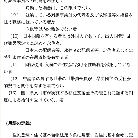
対象事業所への勤務を希望して
異動した場合は、この限りでない。
（９） 就業している対象事業所の代表者及び取締役等の経営を
担う職務に就いている者が
３親等以内の親族でない者
（10) 日本国籍を有する者又は外国人であって、出入国管理及
び難民認定法に定める永住者、
日本人の配偶者等、永住者の配偶者等、定住者若しくは
特別永住者の在留資格を有する者
（11) 市税及び転入前の居住地における住民税を滞納していな
い者
（12) 申請者の属する世帯の世帯員全員が、暴力団等の反社会
的勢力と関係を有する者でない
(13) 国、県又は市が実施する移住支援金その他これに類する制
度による給付を受けていない者
（用語の定義）
・住民登録：住民基本台帳法第５条に規定する住民基本台帳に記