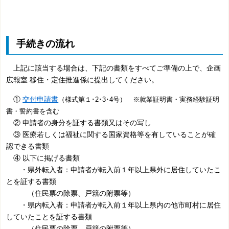
手続きの流れ
上記に該当する場合は、下記の書類をすべてご準備の上で、企画
広報室 移住・定住推進係に提出してください。
①
交付申請書
（様式第１･2･3･4号） ※就業証明書・実務経験証明
書・誓約書を含む
② 申請者の身分を証する書類又はその写し
③ 医療若しくは福祉に関する国家資格等を有していることが確
認できる書類
④ 以下に掲げる書類
・県外転入者：申請者が転入前１年以上県外に居住していたこ
とを証する書類
（住民票の除票、戸籍の附票等）
・県内転入者：申請者が転入前１年以上県内の他市町村に居住
していたことを証する書類
（住民票の除票、戸籍の附票等）