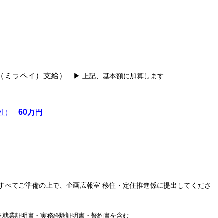
ay（ミラペイ）支給）
▶ 上記、基本額に加算します
60万円
女性）
べてご準備の上で、企画広報室 移住・定住推進係に提出してくださ
） ※就業証明書・実務経験証明書・誓約書を含む