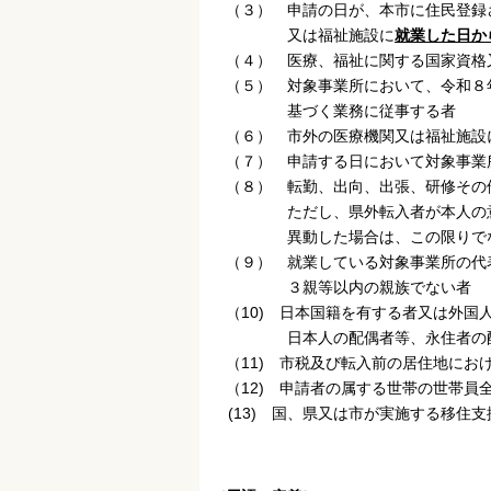
（３） 申請の日が、本市に住民登録
又は福祉施設に
就業した日か
（４） 医療、福祉に関する国家資格
（５） 対象事業所において、令和８
基づく業務に従事する者
（６） 市外の医療機関又は福祉施設
（７） 申請する日において対象事業
（８） 転勤、出向、出張、研修その
ただし、県外転入者が本人の意思に
異動した場合は、この限りで
（９） 就業している対象事業所の代
３親等以内の親族でない者
（10) 日本国籍を有する者又は外国
日本人の配偶者等、永住者の配偶者
（11) 市税及び転入前の居住地にお
（12) 申請者の属する世帯の世帯員
(13) 国、県又は市が実施する移住