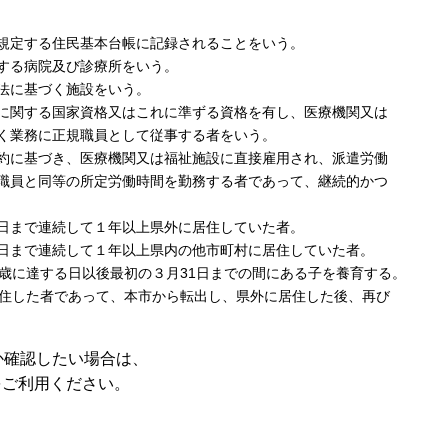
規定する住民基本台帳に記録されることをいう。
する病院及び診療所をいう。
法に基づく施設をいう。
に関する国家資格又はこれに準ずる資格を有し、医療機関又は
業務に正規職員として従事する者をいう。
約に基づき、医療機関又は福祉施設に直接雇用され、派遣労働
員と同等の所定労働時間を勤務する者であって、継続的かつ
日まで連続して１年以上県外に居住していた者。
日まで連続して１年以上県内の他市町村に居住していた者。
歳に達する日以後最初の３月31日までの間にある子を養育する。
住した者であって、本市から転出し、県外に居住した後、再び
か確認したい場合は、
をご利用ください。