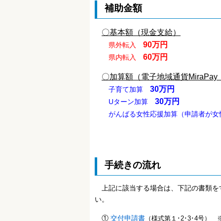
補助金額
〇基本額（現金支給）
90万円
県外転入
60万円
県内転入
〇加算額（
電子地域通貨MiraP
30万円
子育て加算
30万円
Uターン加算
がんばる女性応援加算（申請者が
手続きの流れ
上記に該当する場合は、下記の書類をす
い。
①
交付申請書
（様式第１･2･3･4号