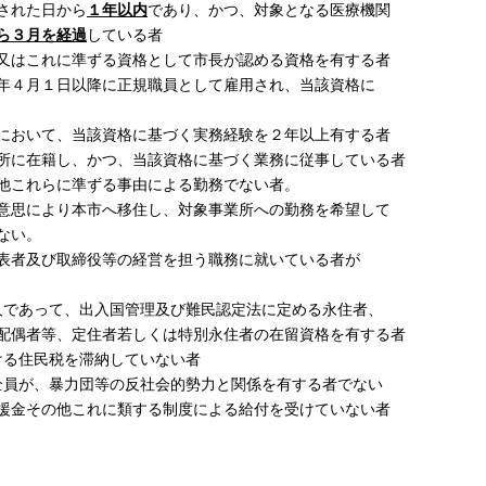
された日から
１年以内
であり、かつ、対象となる医療機関
ら３月を経過
している者
又はこれに準ずる資格として市長が認める資格を有する者
年４月１日以降に正規職員として雇用され、当該資格に
において、当該資格に基づく実務経験を２年以上有する者
所に在籍し、かつ、当該資格に基づく業務に従事している者
他これらに準ずる事由による勤務でない者。
より本市へ移住し、対象事業所への勤務を希望して
ない。
表者及び取締役等の経営を担う職務に就いている者が
人であって、出入国管理及び難民認定法に定める永住者、
等、定住者若しくは特別永住者の在留資格を有する者
ける住民税を滞納していない者
全員が、暴力団等の反社会的勢力と関係を有する者でない
支援金その他これに類する制度による給付を受けていない者