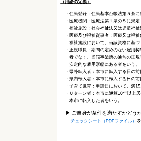
（用語の定義）
・住民登録：住民基本台帳法第５条に
・医療機関：医療法第１条の５に規定
・福祉施設：社会福祉法又は児童福祉
・医療及び福祉従事者：医療又は福祉
福祉施設において、当該資格に基づく
・正規職員：期間の定めのない雇用契
者でなく、当該事業所の通常の正規職
安定的な雇用形態にある者をいう。
・県外転入者：本市に転入する日の前
・県内転入者：本市に転入する日の前
・子育て世帯：申請日において、満15
・Ｕターン者：本市に通算10年以上居
本市に転入した者をいう。
▶ ご自身が条件を満たすかどう
チェックシート（PDFファイル）