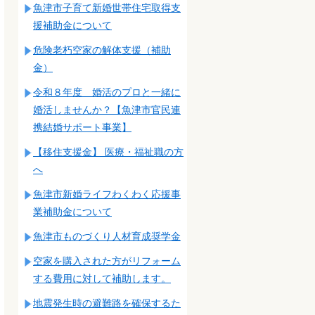
魚津市子育て新婚世帯住宅取得支
援補助金について
危険老朽空家の解体支援（補助
金）
令和８年度 婚活のプロと一緒に
婚活しませんか？【魚津市官民連
携結婚サポート事業】
【移住支援金】 医療・福祉職の方
へ
魚津市新婚ライフわくわく応援事
業補助金について
魚津市ものづくり人材育成奨学金
空家を購入された方がリフォーム
する費用に対して補助します。
地震発生時の避難路を確保するた