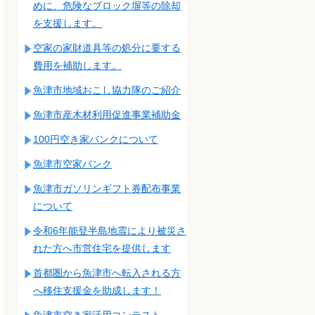
めに、危険なブロック塀等の除却
を支援します。
空家の家財道具等の処分に要する
費用を補助します。
魚津市地域おこし協力隊のご紹介
魚津市産木材利用促進事業補助金
100円空き家バンクについて
魚津市空家バンク
魚津市ガソリンギフト券配布事業
について
令和6年能登半島地震により被災さ
れた方へ市営住宅を提供します
首都圏から魚津市へ転入される方
へ移住支援金を助成します！
魚津市空き家活用コンテスト