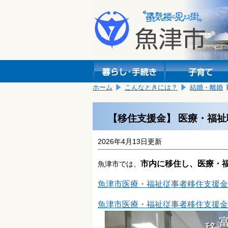
本
こ
文
こ
へ
か
移
ら
動
本
し
文
ま
で
す。
す。
ホーム
こんなときには？
結婚・離婚
【移住支援金】 医療・福
2026年4月13日更新
市内に移住し、医療・
魚津市では、
魚津市医療・福祉従事者移住支援金
魚津市医療・福祉従事者移住支援金