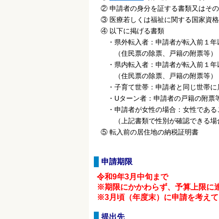
② 申請者の身分を証する書類又はその
③ 医療若しくは福祉に関する国家資格
④ 以下に掲げる書類
・県外転入者：申請者が転入前１年以
（住民票の除票、戸籍の附票等）
・県内転入者：申請者が転入前１年以
（住民票の除票、戸籍の附票等）
・子育て世帯：申請者と同じ世帯に属
・Uターン者：申請者の戸籍の附票
・申請者が女性の場合：女性であるこ
（上記書類で性別が確認できる場合
⑤ 転入前の居住地の納税証明書
申請期限
令和9年3月中旬まで
※期限にかかわらず、予算上限に達
※3月頃（年度末）に申請を考えて
提出先