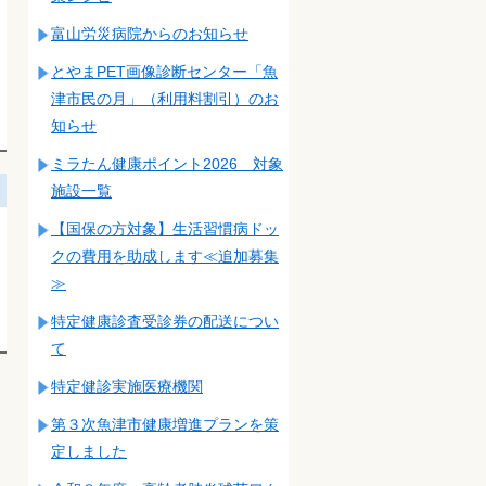
富山労災病院からのお知らせ
とやまPET画像診断センター「魚
津市民の月」（利用料割引）のお
知らせ
ミラたん健康ポイント2026 対象
施設一覧
【国保の方対象】生活習慣病ドッ
クの費用を助成します≪追加募集
≫
特定健康診査受診券の配送につい
て
特定健診実施医療機関
第３次魚津市健康増進プランを策
定しました