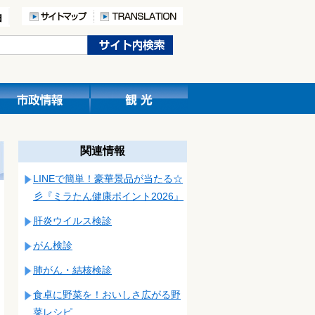
関連情報
LINEで簡単！豪華景品が当たる☆
彡『ミラたん健康ポイント2026』
肝炎ウイルス検診
がん検診
肺がん・結核検診
食卓に野菜を！おいしさ広がる野
菜レシピ