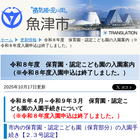
本
こ
文
こ
へ
か
移
ら
動
本
し
ホーム
更新情報
令和８年度 保育園・認定こども園の入園案内（※
文
ま
令和８年度入園申込は終了しました。）
で
す。
す。
令和８年度 保育園・認定こども園の入園案内
（※令和８年度入園申込は終了しました。）
2025年10月17日更新
令和８年４月～令和９年３月 保育園・認定こ
ども園の入園手続きについて
（※令和８年度入園申込は終了しました。）
市内の保育園・認定こども園（保育部分）の入園手
続き【２.３号認定】