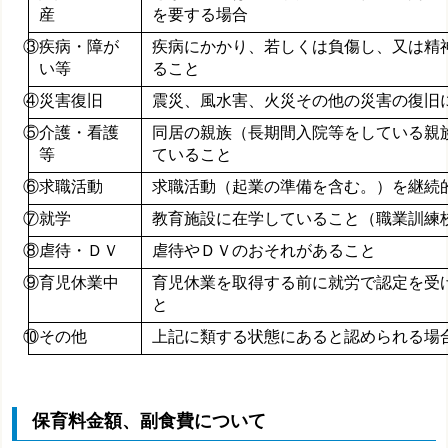
産
を要する場合
③疾病・障が
疾病にかかり、若しくは負傷し、又は精
い等
ること
④災害復旧
震災、風水害、火災その他の災害の復旧
⑤介護・看護
同居の親族（長期間入院等をしている親
等
ていること
⑥求職活動
求職活動（起業の準備を含む。）を継続
⑦就学
教育施設に在学していること（職業訓練
⑧虐待・ＤＶ
虐待やＤＶのおそれがあること
⑨
育児休業中
育児休業を取得する前に就労で認定を受
と
⑩
その他
上記に類する状態にあると認められる場
保育料金額、副食費について