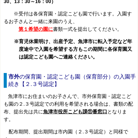
30、13：30～16：00）
※受付は各保育園・認定こども園で行います。入園す
るお子さんと一緒に来園のうえ、
第１希望の園に
書類一式を提出してください。
※育児休業明け、出産予定、魚津市に転入予定など年
度途中で入園を希望する方もこの期間に各保育園又
は
認定こども園へご連絡ください。
市外
の保育園・認定こども園（保育部分）の入園手
続き
【２.３号認定】
魚津市にお住まいのお子さんで、市外保育園・認定こど
も園の２.３号認定での利用を希望される場合は、書類の配
布、提出先は共に
魚津市役所こども課⑪番窓口
となりま
す。
配布期間、提出期間は市内園（２.３号認定）と同様で