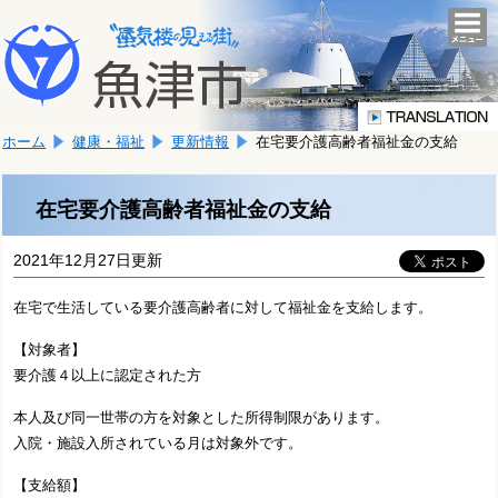
本
こ
文
togg
navi
こ
へ
か
移
ら
動
本
し
ホーム
健康・福祉
更新情報
在宅要介護高齢者福祉金の支給
文
ま
で
す。
す。
在宅要介護高齢者福祉金の支給
2021年12月27日更新
在宅で生活している要介護高齢者に対して福祉金を支給します。
【対象者】
要介護４以上に認定された方
本人及び同一世帯の方を対象とした所得制限があります。
入院・施設入所されている月は対象外です。
【支給額】