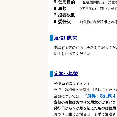
5 使用目的
（金融機関提出、児童手
6 種類
（何年度の、何証明が必
7 必要枚数
8 委任状
（代理の方が請求され
返信用封筒
申請する方の住所、氏名をご記入くだ
切手を貼ってください。
定額小為替
郵便局で購入
できます。
発行手数料分の金額を用意してくださ
『
所得・税に関す
金額については、
定額小為替はおつりの用意がございま
発行日から５か月を超えたものは使用
おつりが生じた場合は、切手で返還さ