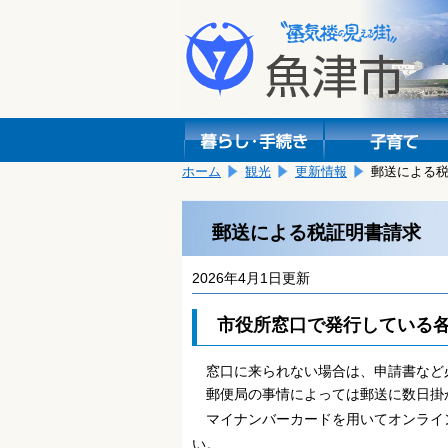
本
こ
文
こ
へ
か
移
ら
動
本
し
文
ま
で
す。
す。
ホーム
観光
更新情報
郵送による
郵送による税証明書請求
2026年4月1日更新
市役所窓口で発行している各
窓口に来られない場合は、申請書など
郵便局の事情によっては郵送に数日掛
マイナンバーカードを用いてオンライ
い。