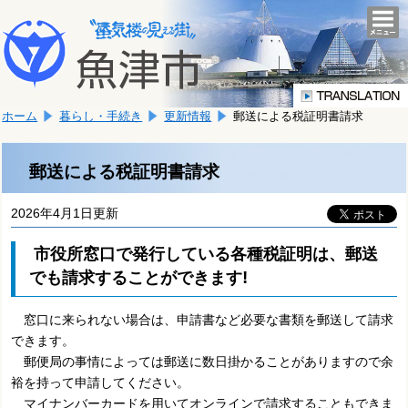
本
こ
文
togg
navi
こ
へ
か
移
ら
動
本
し
ホーム
暮らし・手続き
更新情報
郵送による税証明書請求
文
ま
で
す。
す。
郵送による税証明書請求
2026年4月1日更新
市役所窓口で発行している各種税証明は、郵送
!
でも請求することができます
窓口に来られない場合は、申請書など必要な書類を郵送して請求
できます。
郵便局の事情によっては郵送に数日掛かることがありますので余
裕を持って申請してください。
マイナンバーカードを用いてオンラインで請求することもできま