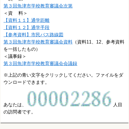
第３回魚津市学校教育審議会次第
＜資 料＞
【資料１１】通学距離
【資料１２】通学手段
【参考資料】市民バス路線図
第３回魚津市学校教育審議会資料
（資料11、12、参考資料
を一括したもの）
＜議事録＞
第３回魚津市学校教育審議会会議録
※上記の青い文字をクリックしてください。ファイルをダ
ウンロードできます。
あなたは、
人目
の訪問者です。