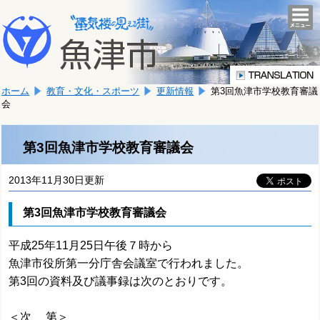
本
こ
文
togg
navi
こ
へ
か
移
ら
動
本
し
ホーム
教育・文化・スポーツ
更新情報
第3回魚津市学校教育審議
文
ま
会
で
す。
す。
第3回魚津市学校教育審議会
2013年11月30日更新
第3回魚津市学校教育審議会
平成25年11月25日午後７時から
魚津市役所第一分庁舎会議室で行われました。
第3回の資料及び議事録は次のとおりです。
＜次 第＞