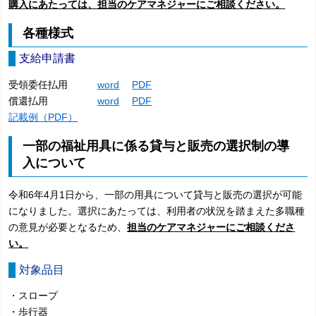
購入にあたっては、担当のケアマネジャーにご相談ください。
各種様式
支給申請書
受領委任払用
word
PDF
償還払用
word
PDF
記載例（PDF）
一部の福祉用具に係る貸与と販売の選択制の導
入について
令和6年4月1日から、一部の用具について貸与と販売の選択が可能
になりました。選択にあたっては、
利用者の状況を踏まえた
多職種
の意見が必要となるため、
担当のケアマネジャーにご相談くださ
い。
対象品目
・スロープ
・歩行器