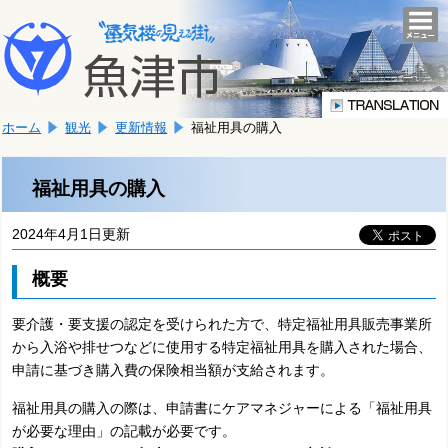
本
こ
文
togg
navi
こ
へ
か
移
ら
動
本
し
ホーム
観光
更新情報
福祉用具の購入
文
ま
で
す。
す。
福祉用具の購入
2024年4月1日更新
概要
要介護・要支援の認定を受けられた方で、
特定福祉用具販売事業所
から入浴や排せつなどに使用する
特定福祉用具
を購入された場合、
申請に基づき購入費の保険相当額が支給されます。
福祉用具の購入の際は、申請書にケアマネジャーによる「福祉用具
が必要な理由」の記載が必要です。