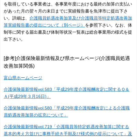
を取得している事業者は、各事業年度における最終の加算の支払い
があった月の翌々月の末日までに実績報告書を魚津市に提出下さ
い。詳細
は、
介護職員処遇改善加算及び介護職員等特定処遇改善加
算実績報告書の提出について（別ページ）
を参照下さい。なお、
体
制等に関する届出書及び体制等状況一覧表は総合事業用の様式を提
出下さい。
[参考]介護保険最新情報及び県ホームページ(介護職員処遇
改善加算関係)
富山県ホームページ
介護保険最新情報vol.583「平成29年度介護報酬改定に関するＱ＆
Ａ(平成29年３月16日)」
介護保険最新情報vol.580「平成29年度介護報酬改定による介護職
員処遇改善加算の拡充について」
介護保険最新情報vol.719「介護職員等特定処遇改善加算に関する
基本的考え方並びに事務手続き手順及び様式例の提示について」及