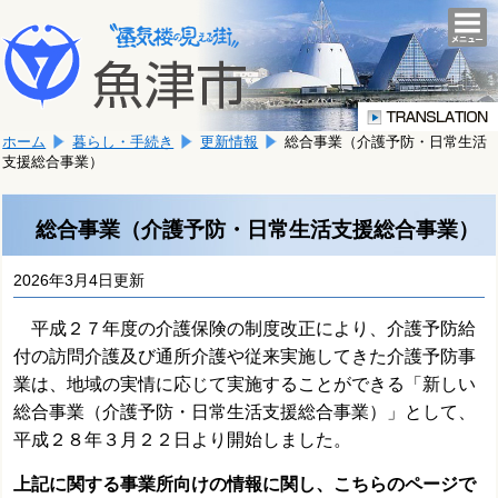
本
こ
文
togg
navi
こ
へ
か
移
ら
動
本
し
ホーム
暮らし・手続き
更新情報
総合事業（介護予防・日常生活
文
ま
支援総合事業）
で
す。
す。
総合事業（介護予防・日常生活支援総合事業）
2026年3月4日更新
平成２７年度の介護保険の制度改正により、介護予防給
付の訪問介護及び通所介護や従来実施してきた介護予防事
業は、地域の実情に応じて実施することができる「新しい
総合事業（介護予防・日常生活支援総合事業）」として、
平成２８年３月２２日より開始しました。
上記に関する事業所向けの情報に関し、こちらのページで