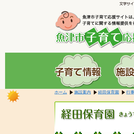
こ
本
こ
文
か
へ
ら
移
本
動
文
し
で
ま
す。
す。
ホーム
施設案内
経田保育園
行