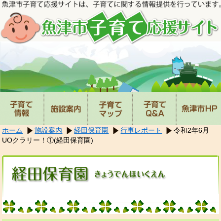
本
文
へ
移
動
し
ま
す。
ホーム
施設案内
経田保育園
行事レポート
令和2年6月
UOクラリー！①(経田保育園)