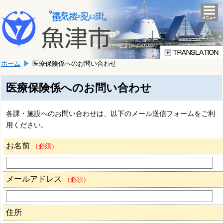
本
こ
文
togg
navi
こ
へ
か
移
ら
動
本
し
ホーム
医療保険係へのお問い合わせ
文
ま
で
す。
す。
医療保険係へのお問い合わせ
各課・施設へのお問い合わせは、以下のメール送信フォームをご利
用ください。
お名前
（必須）
メールアドレス
（必須）
住所