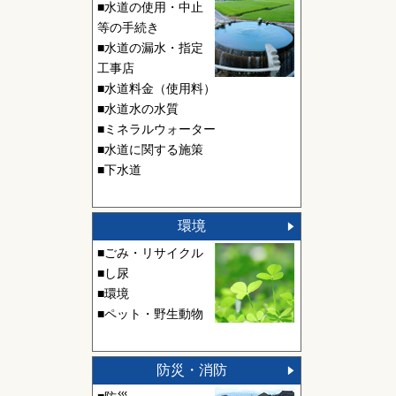
■水道の使用・中止
等の手続き
■水道の漏水・指定
工事店
■水道料金（使用料）
■水道水の水質
■ミネラルウォーター
■水道に関する施策
■下水道
環境
■ごみ・リサイクル
■し尿
■環境
■ペット・野生動物
防災・消防