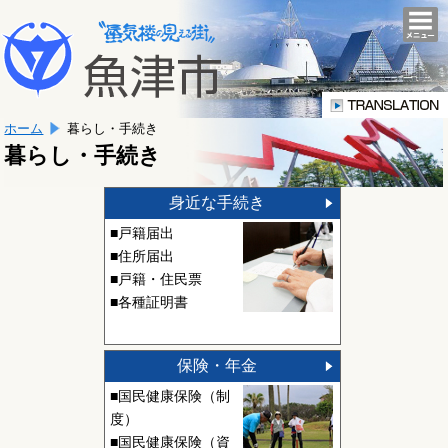
本
こ
文
togg
navi
こ
へ
か
移
ら
動
本
し
ホーム
暮らし・手続き
文
ま
で
暮らし・手続き
す。
す。
身近な手続き
■戸籍届出
■住所届出
■戸籍・住民票
■各種証明書
保険・年金
■国民健康保険（制
度）
■国民健康保険（資