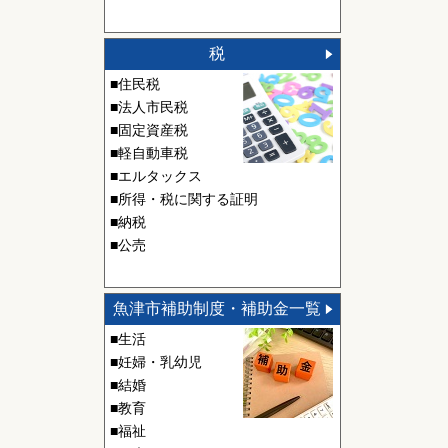
税
■住民税
■法人市民税
■固定資産税
■軽自動車税
■エルタックス
■所得・税に関する証明
■納税
■公売
魚津市補助制度・補助金一覧
■生活
■妊婦・乳幼児
■結婚
■教育
■福祉