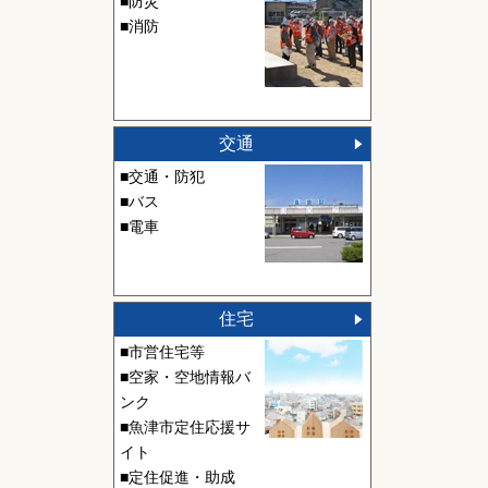
■防災
■消防
交通
■交通・防犯
■バス
■電車
住宅
■市営住宅等
■空家・空地情報バ
ンク
■魚津市定住応援サ
イト
■定住促進・助成