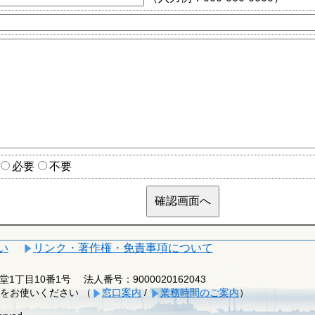
必要
不要
い
リンク・著作権・免責事項について
釈迦堂1丁目10番1号
法人番号：9000020162043
をお使いください （
窓口案内
/
業務時間のご案内
）