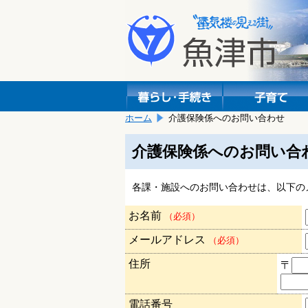
本
こ
文
こ
へ
か
移
ら
動
本
し
文
ま
で
す。
す。
ホーム
介護保険係へのお問い合わせ
介護保険係へのお問い合
各課・施設へのお問い合わせは、以下の
お名前
（必須）
メールアドレス
（必須）
住所
〒
電話番号