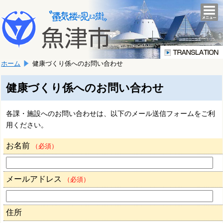
本
こ
文
togg
navi
こ
へ
か
移
ら
動
本
し
ホーム
健康づくり係へのお問い合わせ
文
ま
で
す。
す。
健康づくり係へのお問い合わせ
各課・施設へのお問い合わせは、以下のメール送信フォームをご利
用ください。
お名前
（必須）
メールアドレス
（必須）
住所