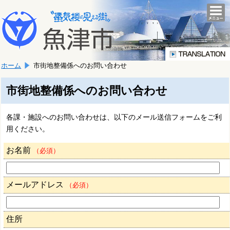
本
こ
文
togg
navi
こ
へ
か
移
ら
動
本
し
ホーム
市街地整備係へのお問い合わせ
文
ま
で
す。
す。
市街地整備係へのお問い合わせ
各課・施設へのお問い合わせは、以下のメール送信フォームをご利
用ください。
お名前
（必須）
メールアドレス
（必須）
住所