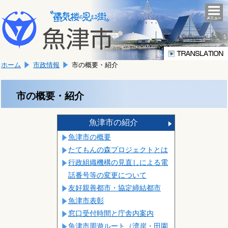
本
こ
文
togg
navi
こ
へ
か
移
ら
動
本
し
ホーム
市政情報
市の概要・紹介
文
ま
で
す。
す。
市の概要・紹介
魚津市の紹介
魚津市の概要
たてもんの森プロジェクトとは
行政組織機構の見直しによる電
話番号等の変更について
友好親善都市・協定締結都市
魚津市表彰
窓口受付時間と庁舎内案内
魚津市周遊ルート（湾岸・田園