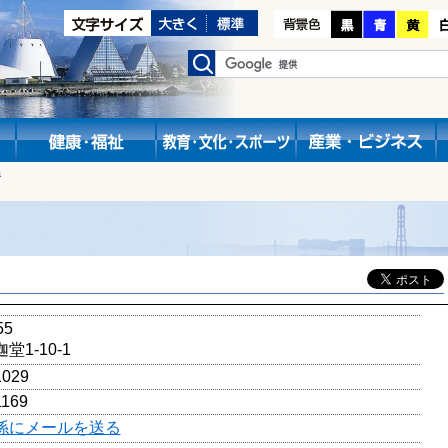
係
55
1-10-1
1029
1169
係にメールを送る