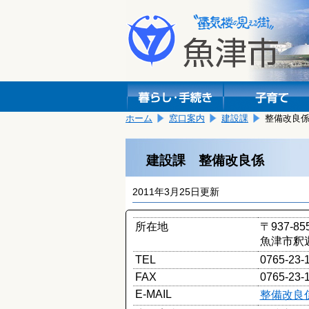
本
こ
文
こ
へ
か
移
ら
動
本
し
文
ま
で
す。
す。
ホーム
窓口案内
建設課
整備改良
建設課 整備改良係
2011年3月25日更新
所在地
〒937-85
魚津市釈迦堂
TEL
0765-23-
FAX
0765-23-
E-MAIL
整備改良