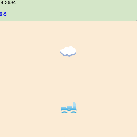
24-3684
送る