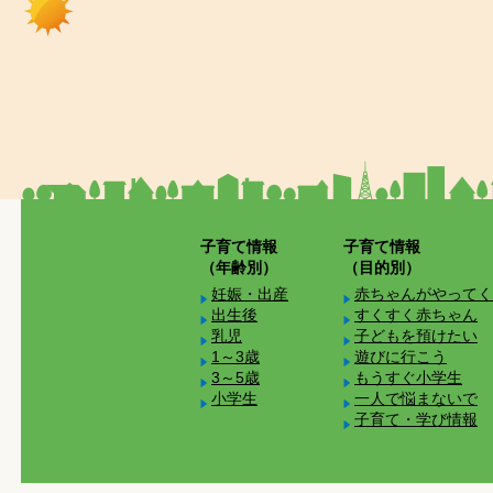
子育て情報
子育て情報
（年齢別）
（目的別）
妊娠・出産
赤ちゃんがやってく
出生後
すくすく赤ちゃん
乳児
子どもを預けたい
1～3歳
遊びに行こう
3～5歳
もうすぐ小学生
小学生
一人で悩まないで
子育て・学び情報