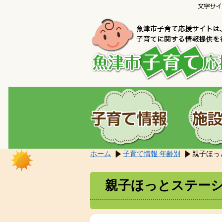
こ
本
こ
文
か
へ
ら
移
本
動
文
し
で
ま
す。
す。
ホーム
子育て情報 年齢別
親子ほっ
親子ほっとステー