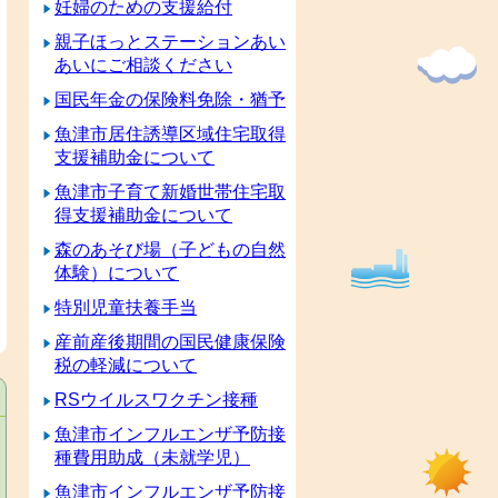
妊婦のための支援給付
親子ほっとステーションあい
あいにご相談ください
国民年金の保険料免除・猶予
魚津市居住誘導区域住宅取得
支援補助金について
魚津市子育て新婚世帯住宅取
得支援補助金について
森のあそび場（子どもの自然
体験）について
特別児童扶養手当
産前産後期間の国民健康保険
税の軽減について
RSウイルスワクチン接種
魚津市インフルエンザ予防接
種費用助成（未就学児）
魚津市インフルエンザ予防接