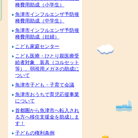
種費用助成（小学生）
魚津市インフルエンザ予防接
種費用助成（中学生）
魚津市インフルエンザ予防接
種費用助成（妊婦）
こども家庭センター
こども医療・ひとり親医療受
給者対象 装具（コルセット
等）、弱視用メガネの助成に
ついて
魚津市子ども・子育て会議
魚津市おうちで育児応援事業
について
首都圏から魚津市へ転入され
る方へ移住支援金を助成しま
す！
子どもの権利条例