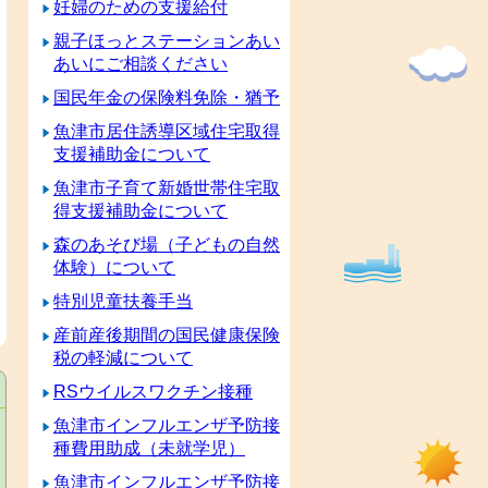
妊婦のための支援給付
親子ほっとステーションあい
あいにご相談ください
国民年金の保険料免除・猶予
魚津市居住誘導区域住宅取得
支援補助金について
魚津市子育て新婚世帯住宅取
得支援補助金について
森のあそび場（子どもの自然
体験）について
特別児童扶養手当
産前産後期間の国民健康保険
税の軽減について
RSウイルスワクチン接種
魚津市インフルエンザ予防接
種費用助成（未就学児）
魚津市インフルエンザ予防接