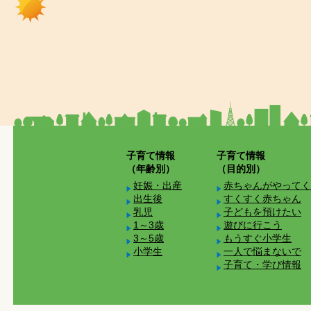
子育て情報
子育て情報
（年齢別）
（目的別）
妊娠・出産
赤ちゃんがやってく
出生後
すくすく赤ちゃん
乳児
子どもを預けたい
1～3歳
遊びに行こう
3～5歳
もうすぐ小学生
小学生
一人で悩まないで
子育て・学び情報