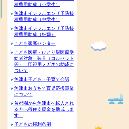
種費用助成（小学生）
魚津市インフルエンザ予防接
種費用助成（中学生）
魚津市インフルエンザ予防接
種費用助成（妊婦）
こども家庭センター
こども医療・ひとり親医療受
給者対象 装具（コルセット
等）、弱視用メガネの助成に
ついて
魚津市子ども・子育て会議
魚津市おうちで育児応援事業
について
首都圏から魚津市へ転入され
る方へ移住支援金を助成しま
す！
子どもの権利条例