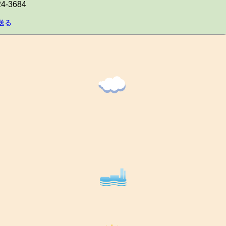
24-3684
送る