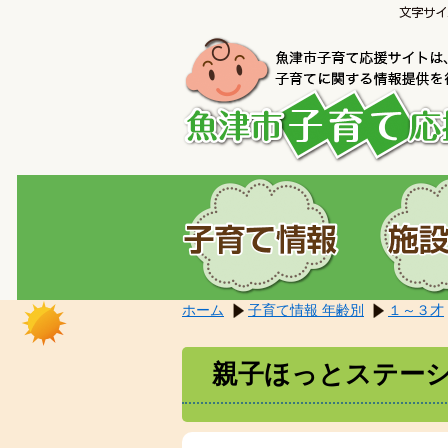
こ
本
こ
文
か
へ
ら
移
本
動
文
し
で
ま
す。
す。
ホーム
子育て情報 年齢別
１～３才
親子ほっとステー