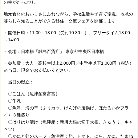
の幸がたっぷり。
地元食材のおいしさにふれながら、学校生活や子育て環境、地域の
暮らしを知ることができる移住・交流フェアを開催します！
・開催日時：11:00～13:00（受付10:30～）、フリータイム13:00
～14:00
・会場：日本橋「離島百貨店」 東京都中央区日本橋
・参加費：大人・高校生以上2,000円／中学生以下1,000円（税込）
※当日、現金でお支払いください。
・当日の献立：
〇ごはん（魚津産富富富）
〇牛乳
〇魚津、海の幸（ぶりカツ、げんげの唐揚げ、ほたるいかフラ
イ）３種盛り
〇はりはり漬け（魚津産：新川大根の切干大根、きゅうり、キャ
ベツ）
〇かにと卵のスープ（魚津産：卵、トマト、にら、かに、たまね