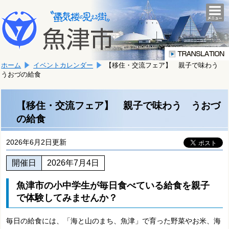
本
こ
文
togg
navi
こ
へ
か
移
ら
動
本
し
ホーム
イベントカレンダー
【移住・交流フェア】 親子で味わう
文
ま
うおづの給食
で
す。
す。
【移住・交流フェア】 親子で味わう うおづ
の給食
2026年6月2日更新
開催日
2026年7月4日
魚津市の小中学生が毎日食べている給食を親子
で体験してみませんか？
毎日の給食には、「海と山のまち、魚津」で育った野菜やお米、海