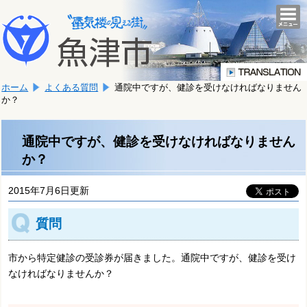
本
こ
文
togg
navi
こ
へ
か
移
ら
動
本
し
ホーム
よくある質問
通院中ですが、健診を受けなければなりません
文
ま
か？
で
す。
す。
通院中ですが、健診を受けなければなりません
か？
2015年7月6日更新
質問
市から特定健診の受診券が届きました。通院中ですが、健診を受け
なければなりませんか？