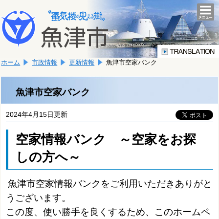
本
こ
文
togg
navi
こ
へ
か
移
ら
動
本
し
ホーム
市政情報
更新情報
魚津市空家バンク
文
ま
で
す。
す。
魚津市空家バンク
2024年4月15日更新
空家情報バンク ～空家をお探
しの方へ～
魚津市空家情報バンクをご利用いただきありがと
うございます。
この度、使い勝手を良くするため、このホームペ