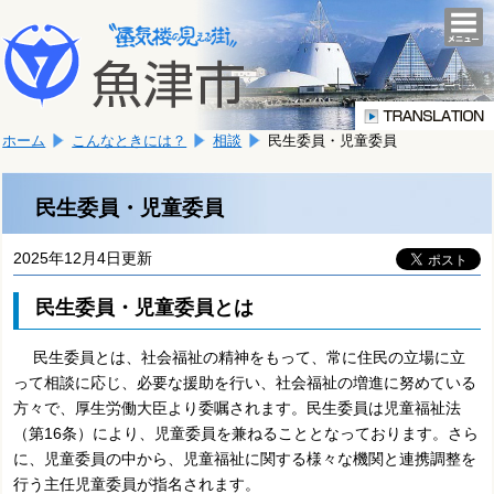
本
こ
文
togg
navi
こ
へ
か
移
ら
動
本
し
ホーム
こんなときには？
相談
民生委員・児童委員
文
ま
で
す。
す。
民生委員・児童委員
2025年12月4日更新
民生委員・児童委員とは
民生委員とは、社会福祉の精神をもって、常に住民の立場に立
って相談に応じ、必要な援助を行い、社会福祉の増進に努めている
方々で、厚生労働大臣より委嘱されます。民生委員は児童福祉法
（第16条）により、児童委員を兼ねることとなっております。さら
に、児童委員の中から、児童福祉に関する様々な機関と連携調整を
行う主任児童委員が指名されます。