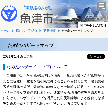
本
こ
文
togg
navi
こ
へ
か
移
ら
動
本
し
ホーム
暮らし・手続き
更新情報
ため池ハザードマップ
文
ま
で
す。
す。
ため池ハザードマップ
2021年1月15日更新
ため池ハザードマップについて
魚津市では、ため池が決壊した場合に、地域の皆さんが迅速かつ
安全に避難し、被害を最小限に抑えることを目的として、浸水想定
区域や避難の場所、緊急時の連絡先などの情報を記載した、ため池
ハザードマップを作成しました。通常時から地域の防災意識の向上
に向けて、ハザードマップを活用した防災訓練等による総合的な減
災対策の一助としてご活用いただきたいと考えています。