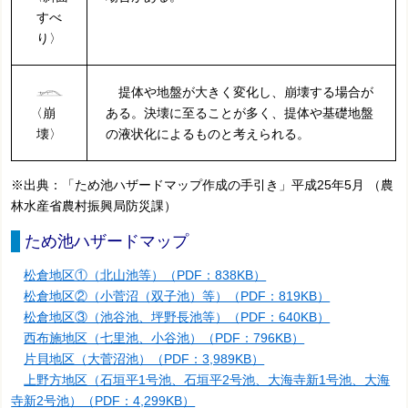
すべ
り〉
提体や地盤が大きく変化し、崩壊する場合が
〈崩
ある。決壊に至ることが多く、提体や基礎地盤
壊〉
の液状化によるものと考えられる。
※出典：「ため池ハザードマップ作成の手引き」平成25年5月 （農
林水産省農村振興局防災課）
ため池ハザードマップ
松倉地区①（北山池等）（PDF：838KB）
松倉地区②（小菅沼（双子池）等）（PDF：819KB）
松倉地区③（池谷池、坪野長池等）（PDF：640KB）
西布施地区（七里池、小谷池）（PDF：796KB）
片貝地区（大菅沼池）（PDF：3,989KB）
上野方地区（石垣平1号池、石垣平2号池、大海寺新1号池、大海
寺新2号池）（PDF：4,299KB）