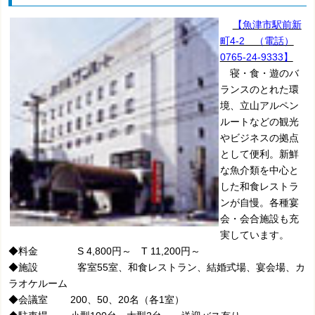
【魚津市駅前新
町4-2 （電話）
0765-24-9333】
寝・食・遊のバ
ランスのとれた環
境、立山アルペン
ルートなどの観光
やビジネスの拠点
として便利。新鮮
な魚介類を中心と
した和食レストラ
ンが自慢。各種宴
会・会合施設も充
実しています。
◆料金 S 4,800円～ T 11,200円～
◆施設 客室55室、和食レストラン、結婚式場、宴会場、カ
ラオケルーム
◆会議室 200、50、20名（各1室）