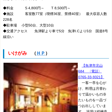
◆料金 S 4,800円～ T 8,500円～
◆施設 客室数77室（喫煙36室、禁煙40室） 最大収容人数
228名
◆駐車場 小型50台、大型10台
◆交通アクセス 魚津駅より車で5分 魚津I.Cより5分 国道8号
線沿い
いけがみ
（
ＨＰ
）
【魚津市北山
684 〈電話〉
0765-33-9321】
一客一亭を心が
け、料理は月替わ
りで温かいもの冷
たいものを一品づ
つお出ししていま
す。 浴場は総檜造