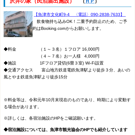
沢井の家（民泊届出施設）
（
ＨＰ
）
【魚
津市文化町9-4 〈電話〉090-2838-7633】
飲食物持ち込みOK！二重予約防止のため、ご予
約はBooking.comからお願いします。
◆料金 （１～３名）１フロア 16,000円
（４～７名）お一人様 4,000円
◆施設 1Fフロア貸切(6畳３室) Wi-Fi設置
◆交通アクセス 富山地方鉄道電鉄魚津駅より徒歩３分、あいの
風とやま鉄道魚津駅より徒歩15分
※料金等は、令和元年10月末現在のものであり、時期により変動す
る場合があります。
※詳しくは、各宿泊施設のHPをご確認願います。
◆宿泊施設については、魚津市観光協会のHPでも紹介しています