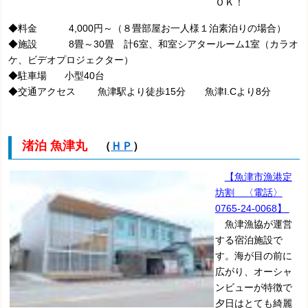
ＯＫ！
◆料金 4,000円～（８畳部屋お一人様１泊素泊りの場合）
◆施設 8畳～30畳 計6室、和室シアタールーム1室（カラオ
ケ、ビデオプロジェクター）
◆駐車場 小型40台
◆交通アクセス 魚津駅より徒歩15分 魚津I.Cより8分
渚泊 魚津丸
（
ＨＰ
）
【魚津市漁港定
坊割 〈電話〉
0765-24-0068】
魚津漁協が運営
する宿泊施設で
す。海が目の前に
広がり、オーシャ
ンビューが特徴で
夕日はとても綺麗