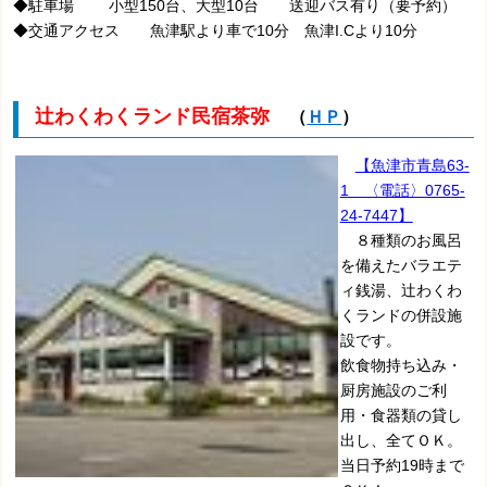
◆駐車場 小型150台、大型10台 送迎バス有り（要予約）
◆交通アクセス 魚津駅より車で10分 魚津I.Cより10分
辻わくわくランド民宿茶弥
（
ＨＰ
）
【魚津市青島63-
1 〈電話〉0765-
24-7447】
８種類のお風呂
を備えたバラエテ
ィ銭湯、辻わくわ
くランドの併設施
設です。
飲食物持ち込み・
厨房施設のご利
用・食器類の貸し
出し、全てＯＫ。
当日予約19時まで