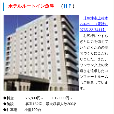
ホテルルートイン魚津
（
ＨＰ
）
【魚津市上村木
2-3-39 〈電話〉
0765-22-7411】
お客様にやすら
ぎと活力を備えて
いただくための空
間づくりにこだわ
りました。また、
ワンランク上の快
適さを追求したコ
ンフォートルーム
もご用意していま
す。
◆料金 S 5,800円～ T 12,000円～
◆施設 客室152室、最大収容人数200名
◆駐車場 小型100台