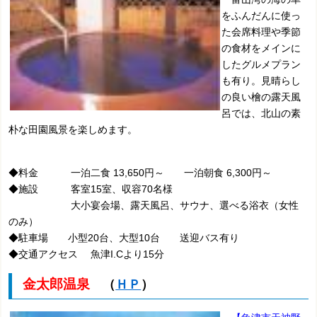
をふんだんに使っ
た会席料理や季節
の食材をメインに
したグルメプラン
も有り。見晴らし
の良い檜の露天風
呂では、北山の素
朴な田園風景を楽しめます。
◆料金 一泊二食 13,650円～ 一泊朝食 6,300円～
◆施設 客室15室、収容70名様
大小宴会場、露天風呂、サウナ、選べる浴衣（女性
のみ）
◆駐車場 小型20台、大型10台 送迎バス有り
◆交通アクセス 魚津I.Cより15分
金太郎温泉
（
ＨＰ
）