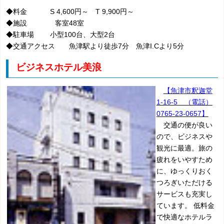
◆料金 S 4,600円～ T 9,900円～
◆施設 客室48室
◆駐車場 小型100台、大型2台
◆交通アクセス 魚津駅より徒歩7分 魚津I.Cより5分
ビジネスホテル美浪
【魚津市釈迦堂
1-16-5 （電話）
0765-23-0657】
交通の便が良い
ので、ビジネスや
観光に最適。旅の
疲れをいやすため
に、ゆっくりおく
つろぎいただける
サービスも充実し
ています。 低料金
で快適なホテルラ