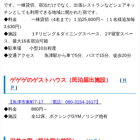
です。一棟貸切、宿泊だけでなく、出張レストランなどシェアキッ
チンとしても利用できる地域に開かれた宿です。
◆料金 一棟貸切（4名まで）１泊25,600円～（１名様追加毎
3,630円）
◆施設 １Fリビング＆ダイニングスペース、２F寝室スペー
ス、最大16名宿泊可能
◆駐車場 小型10台程度
◆交通アクセス 魚津駅から車で5分、バスで15分、徒歩20分
ゲゲゲのゲストハウス（民泊届出施設）
（
Ｈ
Ｐ
）
【魚津市東町7-17 〈電話〉080-3154-1617】
◆料金 880円～
◆施設 全12床、ボクシングGYM／リング他有