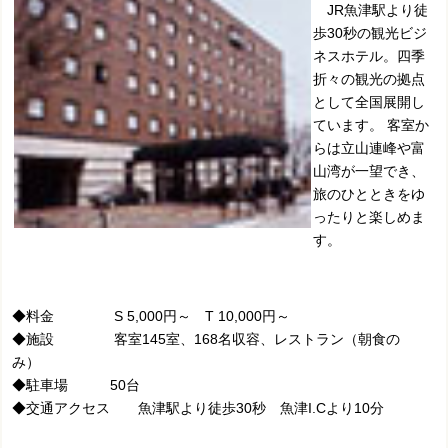
JR魚津駅より徒
歩30秒の観光ビジ
ネスホテル。四季
折々の観光の拠点
として全国展開し
ています。 客室か
らは立山連峰や富
山湾が一望でき、
旅のひとときをゆ
ったりと楽しめま
す。
◆料金 S 5,000円～ T 10,000円～
◆施設 客室145室、168名収容、レストラン（朝食の
み）
◆駐車場 50台
◆交通アクセス 魚津駅より徒歩30秒 魚津I.Cより10分