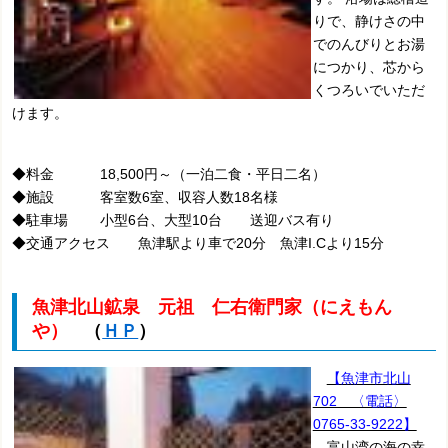
りで、静けさの中
でのんびりとお湯
につかり、芯から
くつろいでいただ
けます。
◆料金 18,500円～（一泊二食・平日二名）
◆施設 客室数6室、収容人数18名様
◆駐車場 小型6台、大型10台 送迎バス有り
◆交通アクセス 魚津駅より車で20分 魚津I.Cより15分
魚津北山鉱泉 元祖
仁右衛門家（にえもん
や）
（
ＨＰ
）
【魚津市北山
702 〈電話〉
0765-33-9222】
富山湾の海の幸