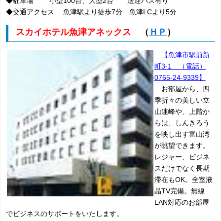
◆駐車場 小型100台、大型2台 送迎バス有り
◆交通アクセス 魚津駅より徒歩7分 魚津I.Cより5分
スカイホテル魚津アネックス
（
ＨＰ
）
【魚津市駅前新
町3-1 （電話）
0765-24-9339】
お部屋から、四
季折々の美しい立
山連峰や、上階か
らは、しんきろう
を映し出す富山湾
が眺望できます。
レジャー、ビジネ
スだけでなく長期
滞在もOK。全室液
晶TV完備。無線
LAN対応のお部屋
でビジネスのサポートをいたします。