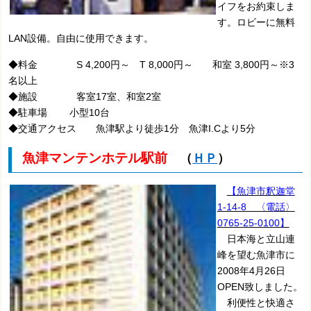
イフをお約束しま
す。ロビーに無料
LAN設備。自由に使用できます。
◆料金 S 4,200円～ T 8,000円～ 和室 3,800円～※3
名以上
◆施設 客室17室、和室2室
◆駐車場 小型10台
◆交通アクセス 魚津駅より徒歩1分 魚津I.Cより5分
魚津マンテンホテル駅前
（
ＨＰ
）
【魚津市釈迦堂
1-14-8 〈電話〉
0765-25-0100】
日本海と立山連
峰を望む魚津市に
2008年4月26日
OPEN致しました。
利便性と快適さ