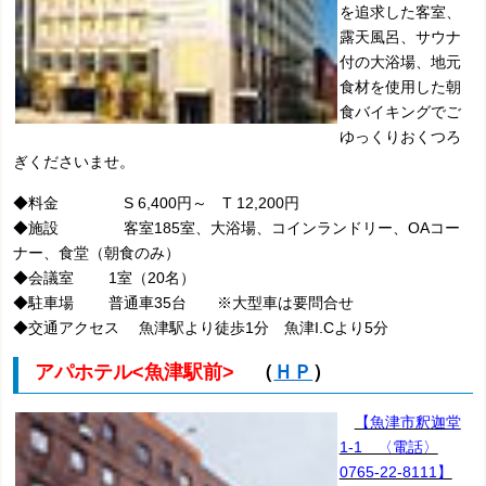
を追求した客室、
露天風呂、サウナ
付の大浴場、地元
食材を使用した朝
食バイキングでご
ゆっくりおくつろ
ぎくださいませ。
◆料金 S 6,400円～ T 12,200円
◆施設 客室185室、大浴場、コインランドリー、OAコー
ナー、食堂（朝食のみ）
◆会議室 1室（20名）
◆駐車場 普通車35台 ※大型車は要問合せ
◆交通アクセス 魚津駅より徒歩1分 魚津I.Cより5分
アパホテル<魚津駅前>
（
ＨＰ
）
【魚津市釈迦堂
1-1 〈電話〉
0765-22-8111】