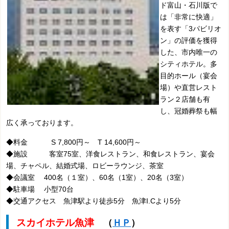
ド富山・石川版で
は「非常に快適」
を表す「3パビリオ
ン」の評価を獲得
した、市内唯一の
シティホテル。多
目的ホール（宴会
場）や直営レスト
ラン２店舗も有
し、冠婚葬祭も幅
広く承っております。
◆料金 S 7,800円～ T 14,600円～
◆施設 客室75室、洋食レストラン、和食レストラン、宴会
場、チャペル、結婚式場、ロビーラウンジ、茶室
◆会議室 400名（１室）、60名（1室）、20名（3室）
◆駐車場 小型70台
◆交通アクセス 魚津駅より徒歩5分 魚津I.Cより5分
スカイホテル魚津
（
ＨＰ
）