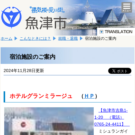
本
こ
文
togg
navi
こ
へ
か
移
ら
動
本
し
ホーム
こんなときには？
就職・退職
宿泊施設のご案内
文
ま
で
す。
す。
宿泊施設のご案内
2024年11月28日更新
ホテルグランミラージュ
（
ＨＰ
）
【魚津市吉島1-
1-20 （電話）
0765-24-4411】
ミシュランガイ