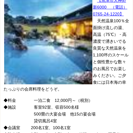
【魚津市天神野
新6000 （電話）
0765-24-1220】
天然温泉100％全
面掛け流しの湯、
高温（75℃）・高
濃度で湧きいでる
良質な天然温泉を
1,100坪のスケール
と個性豊かな数々
のお風呂でお楽し
みください。ご夕
食には日本海の幸
たっぷりの会席料理をどうぞ。
◆料金 一泊二食 12,000円～（税別）
◆施設 客室92室、収容500名様
500畳の大宴会場 他15の宴会場
貸切風呂4室
◆会議室 200名1室、100名1室