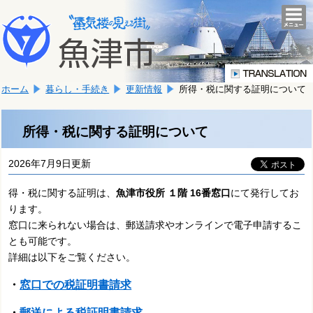
本
こ
文
togg
navi
こ
へ
か
移
ら
動
本
し
ホーム
暮らし・手続き
更新情報
所得・税に関する証明について
文
ま
で
す。
す。
所得・税に関する証明について
2026年7月9日更新
得・税に関する証明は、
魚津市役所 １階 16番窓口
にて発行してお
ります。
窓口に来られない場合は、郵送請求やオンラインで電子申請するこ
とも可能です。
詳細は以下をご覧ください。
・
窓口での税証明書請求
・
郵送による税証明書請求