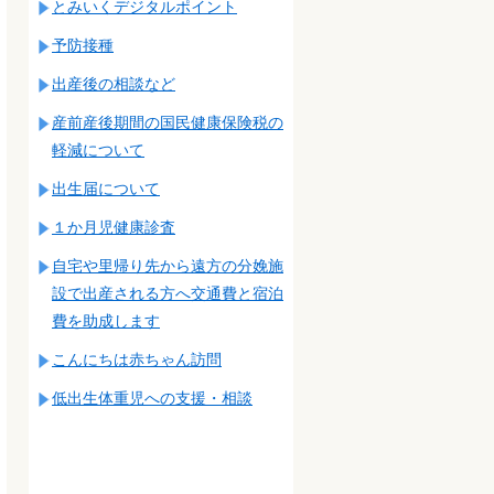
とみいくデジタルポイント
予防接種
出産後の相談など
産前産後期間の国民健康保険税の
軽減について
出生届について
１か月児健康診査
自宅や里帰り先から遠方の分娩施
設で出産される方へ交通費と宿泊
費を助成します
こんにちは赤ちゃん訪問
低出生体重児への支援・相談