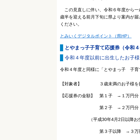
この見直しに伴い、
令和６年度から一
歳半を迎える前月下旬に県より案内が届
ください。
とみいくデジタルポイント（県HP）
とやまっ子子育て応援券（令和４
令和４年度以前に出生したお子様
令和４年度と同様に「とやまっ子 子育
【対象者】 ３歳未満のお子様を
【応援券の金額】 第１子 →１万円分（5
第２子 →２万円分（500円
（平成30年4月2日以降お生
第３子以降 →３万円分（50