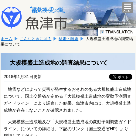
本
こ
文
togg
navi
こ
へ
か
移
ら
動
本
し
ホーム
こんなときには？
結婚・離婚
大規模盛土造成地の調査結
文
ま
果について
で
す。
す。
大規模盛土造成地の調査結果について
2018年1月31日更新
地震などによって災害が発生するおそれのある大規模盛土造成地
について、国土交通省が定める「大規模盛土造成地の変動予測調査
ガイドライン」により調査した結果、魚津市内には、大規模盛土造
成地が存在しないことが確認されました。
大規模盛土造成地及び「大規模盛土造成地の変動予測調査ガイド
ライン」についての詳細は、下記のリンク（国土交通省HP）より
確認してください。