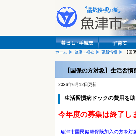
本
こ
文
こ
へ
か
移
ら
動
本
し
文
ま
で
す。
す。
ホーム
健康・福祉
更新情報
【国
【国保の方対象】生活習慣
2026年6月12日更新
生活習慣病ドックの費用を助
今年度の募集は終了し
魚津市国民健康保険加入の方を対