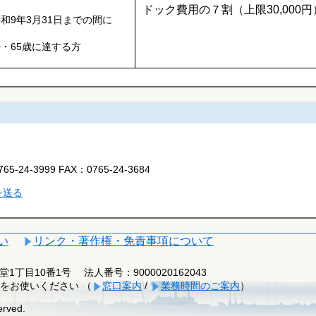
ドック費用の７割（上限30,000円
和9年3月31日までの間に
60・65歳に達する方
765-24-3999
FAX：
0765-24-3684
を送る
い
リンク・著作権・免責事項について
釈迦堂1丁目10番1号
法人番号：9000020162043
をお使いください （
窓口案内
/
業務時間のご案内
）
erved.