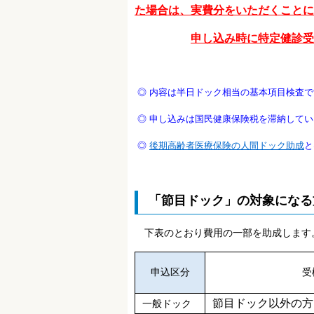
た場合は、実費分をいただくことに
申し込み時に特定健診受
◎ 内容は半日ドック相当の基本項目検査
◎ 申し込みは国民健康保険税を滞納して
◎
後期高齢者医療保険の人間ドック助成
と
「節目ドック」の対象になる
下表のとおり費用の一部を助成します
申込区分
受
節目ドック以外の方
一般ドック