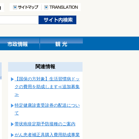
関連情報
【国保の方対象】生活習慣病ドッ
クの費用を助成します≪追加募集
≫
特定健康診査受診券の配送につい
て
帯状疱疹定期予防接種のご案内
がん患者補正具購入費用助成事業