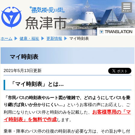
本
こ
文
togg
navi
こ
へ
か
移
ら
動
本
し
ホーム
健康・福祉
更新情報
マイ時刻表
文
ま
で
す。
す。
マイ時刻表
2021年5月13日更新
「マイ時刻表」とは…
「市民バスの時刻表やルート図が複雑で、どのようにしてバスを乗
り継げば良いか分かりにくい…」
というお客様の声にお応えし、ご
お客様専用の「マ
利用になりたいバス停と時刻のみを記載した、
イ時刻表」を無料で作成
します。
乗車・降車のバス停の往復の時刻表が必要な方は、その旨お申し付