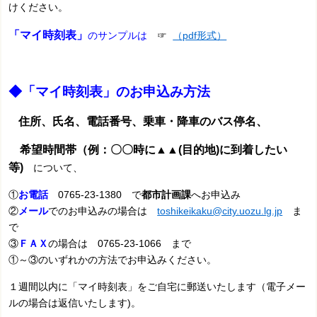
けください。
「マイ時刻表」
のサンプルは
☞
（pdf形式）
◆「マイ時刻表」のお申込み方法
住所、氏名、電話番号、乗車・降車のバス停名、
希望時間帯（例：〇〇時に▲▲(目的地)に到着したい
等)
について、
①
お電話
0765-23-1380 で
都市計画課
へお申込み
②
メール
でのお申込みの場合は
toshikeikaku@city.uozu.lg.jp
ま
で
③
ＦＡＸ
の場合は 0765-23-1066 まで
①～③のいずれかの方法でお申込みください。
１週間以内に「マイ時刻表」をご自宅に郵送いたします
（電子メー
ルの場合は返信いたします)
。