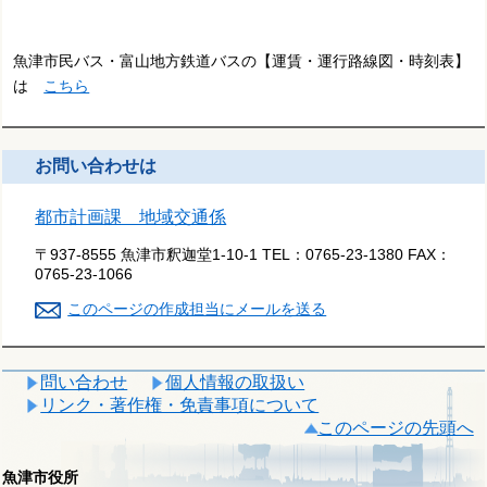
魚津市民バス・富山地方鉄道バスの【運賃・運行路線図・時刻表】
は
こちら
お問い合わせは
都市計画課 地域交通係
〒937-8555 魚津市釈迦堂1-10-1
TEL：
0765-23-1380
FAX：
0765-23-1066
このページの作成担当にメールを送る
問い合わせ
個人情報の取扱い
リンク・著作権・免責事項について
このページの先頭へ
魚津市役所