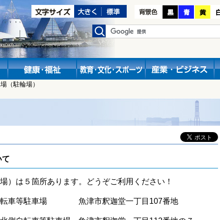
車場（駐輪場）
いて
場）は５箇所あります。どうぞご利用ください！
自転車等駐車場 魚津市釈迦堂一丁目107番地