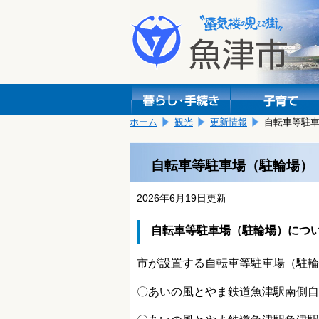
本
こ
文
こ
へ
か
移
ら
動
本
し
文
ま
で
す。
す。
ホーム
観光
更新情報
自転車等駐
自転車等駐車場（駐輪場）
2026年6月19日更新
自転車等駐車場（駐輪場）につ
市が設置する自転車等駐車場（駐輪
〇あいの風とやま鉄道魚津駅南側