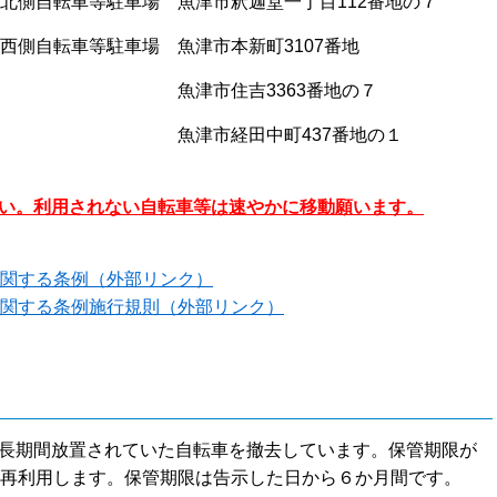
北側自転車等駐車場 魚津市釈迦堂一丁目112番地の７
西側自転車等駐車場 魚津市本新町3107番地
車場 魚津市住吉3363番地の７
車場 魚津市経田中町437番地の１
い。利用されない自転車等は速やかに移動願います。
関する条例（外部リンク）
関する条例施行規則（外部リンク）
長期間放置されていた自転車を撤去しています。保管期限が
再利用します。保管期限は告示した日から６か月間です。