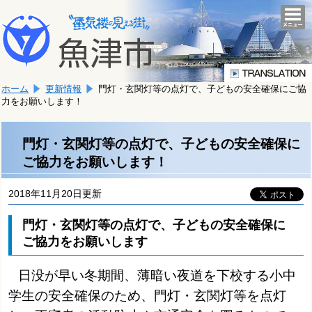
本
こ
文
togg
navi
こ
へ
か
移
ら
動
本
し
ホーム
更新情報
門灯・玄関灯等の点灯で、子どもの安全確保にご協
文
ま
力をお願いします！
で
す。
す。
門灯・玄関灯等の点灯で、子どもの安全確保に
ご協力をお願いします！
2018年11月20日更新
門灯・玄関灯等の点灯で、子どもの安全確保に
ご協力をお願いします
日没が早い冬期間、薄暗い夜道を下校する小中
学生の安全確保のため、門灯・玄関灯等を点灯