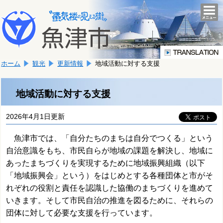
本
こ
文
togg
navi
こ
へ
か
移
ら
動
本
し
ホーム
観光
更新情報
地域活動に対する支援
文
ま
で
す。
す。
地域活動に対する支援
2026年4月1日更新
魚津市では、「自分たちのまちは自分でつくる」という
自治意識をもち、市民自らが地域の課題を解決し、地域に
あったまちづくりを実現するために地域振興組織（以下
「地域振興会」という）をはじめとする各種団体と市がそ
れぞれの役割と責任を認識した協働のまちづくりを進めて
いきます。そして市民自治の推進を図るために、それらの
団体
に対して必要な支援を行っています。