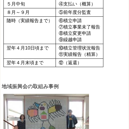
５月中旬
④支払い（概算）
８月～９月
⑤前年度分監査
随時（実績報告まで）
⑥積立申請
⑦積立事業未了報告
⑧積立変更申請
⑨繰越申請
翌年４月10日頃まで
⑩積立管理状況報告
⑪実績報告（精算）
翌年４月末頃まで
⑫（返還）
地域振興会の取組み事例