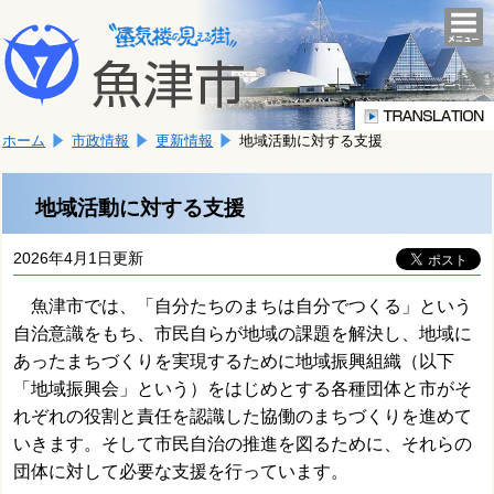
本
こ
文
togg
navi
こ
へ
か
移
ら
動
本
し
ホーム
市政情報
更新情報
地域活動に対する支援
文
ま
で
す。
す。
地域活動に対する支援
2026年4月1日更新
魚津市では、「自分たちのまちは自分でつくる」という
自治意識をもち、市民自らが地域の課題を解決し、地域に
あったまちづくりを実現するために地域振興組織（以下
「地域振興会」という）をはじめとする各種団体と市がそ
れぞれの役割と責任を認識した協働のまちづくりを進めて
いきます。そして市民自治の推進を図るために、それらの
団体
に対して必要な支援を行っています。