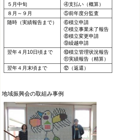
５月中旬
④支払い（概算）
８月～９月
⑤前年度分監査
随時（実績報告まで）
⑥積立申請
⑦積立事業未了報告
⑧積立変更申請
⑨繰越申請
翌年４月10日頃まで
⑩積立管理状況報告
⑪実績報告（精算）
翌年４月末頃まで
⑫（返還）
地域振興会の取組み事例