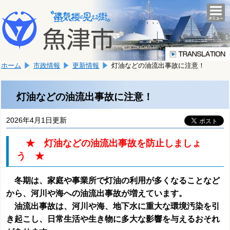
本
こ
文
togg
navi
こ
へ
か
移
ら
動
本
し
ホーム
市政情報
更新情報
灯油などの油流出事故に注意！
文
ま
で
す。
す。
灯油などの油流出事故に注意！
2026年4月1日更新
★ 灯油などの油流出事故を防止しましょ
う ★
冬期は、家庭や事業所で灯油の利用が多くなることなど
から、河川や海への油流出事故が増えています。
油流出事故は、河川や海、地下水に重大な環境汚染を引
き起こし、日常生活や生き物に多大な影響を与えるおそれ