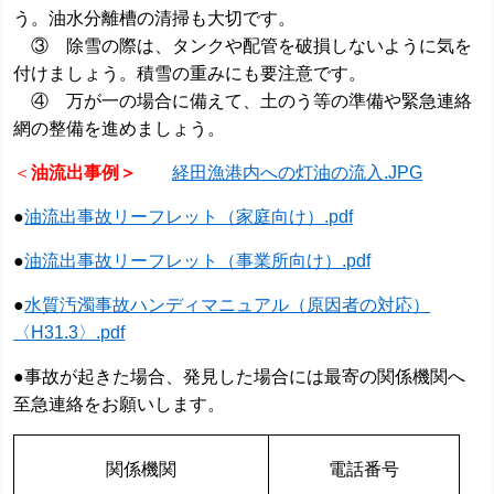
う。油水分離槽の清掃も大切です。
③ 除雪の際は、タンクや配管を破損しないように気を
付けましょう。積雪の重みにも要注意です。
④ 万が一の場合に備えて、土のう等の準備や緊急連絡
網の整備を進めましょう。
＜
油流出事例＞
経田漁港内への灯油の流入.JPG
●
油流出事故リーフレット（家庭向け）.pdf
●
油流出事故リーフレット（事業所向け）.pdf
●
水質汚濁事故ハンディマニュアル（原因者の対応）
〈H31.3〉.pdf
●事故が起きた場合、発見した場合には最寄の関係機関へ
至急連絡をお願いします。
関係機関
電話番号