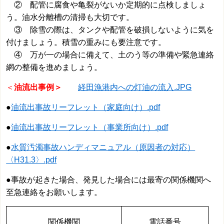
② 配管に腐食や亀裂がないか定期的に点検しましょ
う。油水分離槽の清掃も大切です。
③ 除雪の際は、タンクや配管を破損しないように気を
付けましょう。積雪の重みにも要注意です。
④ 万が一の場合に備えて、土のう等の準備や緊急連絡
網の整備を進めましょう。
＜
油流出事例＞
経田漁港内への灯油の流入.JPG
●
油流出事故リーフレット（家庭向け）.pdf
●
油流出事故リーフレット（事業所向け）.pdf
●
水質汚濁事故ハンディマニュアル（原因者の対応）
〈H31.3〉.pdf
●事故が起きた場合、発見した場合には最寄の関係機関へ
至急連絡をお願いします。
関係機関
電話番号