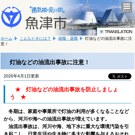
本
こ
文
togg
navi
こ
へ
か
移
ら
動
本
し
ホーム
こんなときには？
就職・退職
灯油などの油流出事故に注
文
ま
意！
で
す。
す。
灯油などの油流出事故に注意！
2026年4月1日更新
★ 灯油などの油流出事故を防止しましょ
う ★
冬期は、家庭や事業所で灯油の利用が多くなることなど
から、河川や海への油流出事故が増えています。
油流出事故は、河川や海、地下水に重大な環境汚染を引
き起こし、日常生活や生き物に多大な影響を与えるおそれ