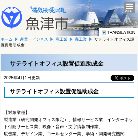
本
こ
文
togg
navi
こ
へ
か
移
ら
動
本
し
ホーム
産業・ビジネス
商工業
商工業
サテライトオフィス設
文
ま
置促進助成金
で
す。
す。
サテライトオフィス設置促進助成金
2025年4月1日更新
サテライトオフィス設置促進助成金
【対象業種】
製造業（研究開発オフィス限定）、情報サービス業、インターネッ
ト付随サービス業、映像・音声・文字情報制作業、
広告業、デザイン業、コールセンター業、学術・開発研究機関