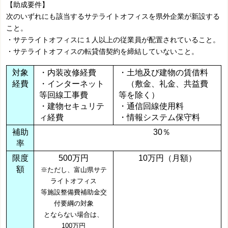
【助成要件】
次のいずれにも該当するサテライトオフィスを県外企業が新設する
こと。
・サテライトオフィスに１人以上の従業員が配置されていること。
・サテライトオフィスの転貸借契約を締結していないこと。
対象
・内装改修経費
・土地及び建物の賃借料
経費
・インターネット
（敷金、礼金、共益費
等回線工事費
等を除く）
・建物セキュリテ
・通信回線使用料
ィ経費
・情報システム保守料
補助
30％
率
限度
500万円
10万円（月額）
額
※ただし、富山県サテ
ライトオフィス
等施設整備費補助金交
付要綱の対象
とならない場合は、
100万円