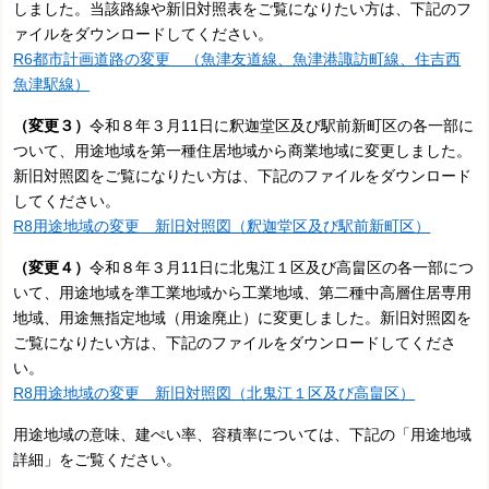
しました。当該路線や新旧対照表をご覧になりたい方は、下記のフ
ァイルをダウンロードしてください。
R6都市計画道路の変更 （魚津友道線、魚津港諏訪町線、住吉西
魚津駅線）
（変更３）
令和８年３月11日に釈迦堂区及び駅前新町区の各一部に
ついて、用途地域を第一種住居地域から商業地域に変更しました。
新旧対照図をご覧になりたい方は、下記のファイルをダウンロード
してください。
R8用途地域の変更 新旧対照図（釈迦堂区及び駅前新町区）
（変更４）
令和８年３月11日に北鬼江１区及び高畠区の各一部につ
いて、用途地域を準工業地域から工業地域、第二種中高層住居専用
地域、用途無指定地域（用途廃止）に変更しました。新旧対照図を
ご覧になりたい方は、下記のファイルをダウンロードしてくださ
い。
R8用途地域の変更 新旧対照図（北鬼江１区及び高畠区）
用途地域の意味、建ぺい率、容積率については、下記の「用途地域
詳細」をご覧ください。