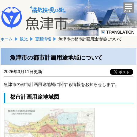
本
こ
文
togg
navi
こ
へ
か
移
ら
動
本
し
ホーム
観光
更新情報
魚津市の都市計画用途地域について
文
ま
で
す。
す。
魚津市の都市計画用途地域について
2026年3月11日更新
魚津市の都市計画用途地域に関する情報をお知らせします。
都市計画用途地域図