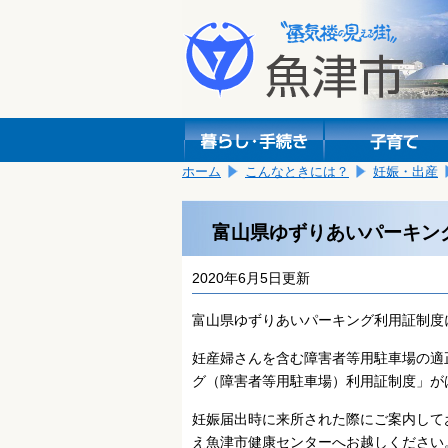
本
こ
文
こ
へ
か
移
ら
動
本
し
文
ま
で
す。
す。
ホーム
こんなときには？
妊娠・出産
富山県ゆずりあいパーキン
2020年6月5日更新
富山県ゆずりあいパーキング利用証制度
妊産婦さんを含む障害者等用駐車場の適
グ（障害者等用駐車場）利用証制度」が
妊娠届出時に来所された際にご案内して
え魚津市健康センターへお越しください