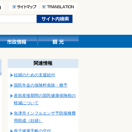
関連情報
妊婦のための支援給付
国民年金の保険料免除・猶予
産前産後期間の国民健康保険税の
軽減について
魚津市インフルエンザ予防接種費
用助成（妊婦）
母子健康手帳の交付