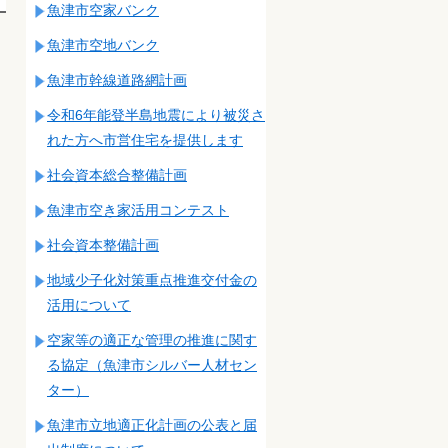
魚津市空家バンク
魚津市空地バンク
魚津市幹線道路網計画
令和6年能登半島地震により被災さ
れた方へ市営住宅を提供します
社会資本総合整備計画
魚津市空き家活用コンテスト
社会資本整備計画
地域少子化対策重点推進交付金の
活用について
空家等の適正な管理の推進に関す
る協定（魚津市シルバー人材セン
ター）
魚津市立地適正化計画の公表と届