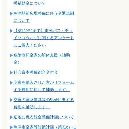
援補助金について
魚津駅前広場整備に伴う交通規制
について
【8/14(金)まで】市民バス・チョ
イソコうおづに関するアンケート
にご協力ください
危険老朽空家の解体支援（補助
金）
社会資本整備総合交付金
空家を購入された方がリフォーム
する費用に対して補助します。
空家の家財道具等の処分に要する
費用を補助します。
辺地に係る総合整備計画について
魚津市空家等対策計画（第3次）に