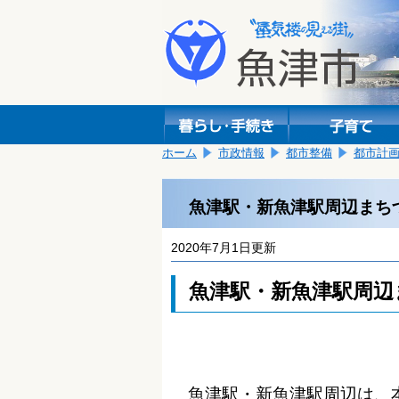
本
こ
文
こ
へ
か
移
ら
動
本
し
文
ま
で
す。
す。
ホーム
市政情報
都市整備
都市計
魚津駅・新魚津駅周辺まち
2020年7月1日更新
魚津駅・新魚津駅周辺
魚津駅・新魚津駅周辺は、