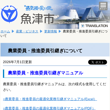
本
こ
文
togg
navi
こ
へ
か
移
ら
動
本
し
ホーム
産業・ビジネス
更新情報
農業委員・推進委員引継ぎにつ
文
ま
いて
で
す。
す。
農業委員・推進委員引継ぎについて
2026年7月1日更新
農業委員・推進委員引継ぎマニュアル
農業委員・推進委員引継ぎマニュアルは、次の様式を使用してくだ
さい。
○農業委員・推進委員の最適化業務引継ぎマニュアル(Excel）
○農業委員・推進委員の最適化業務引継ぎマニュアル(PDF）