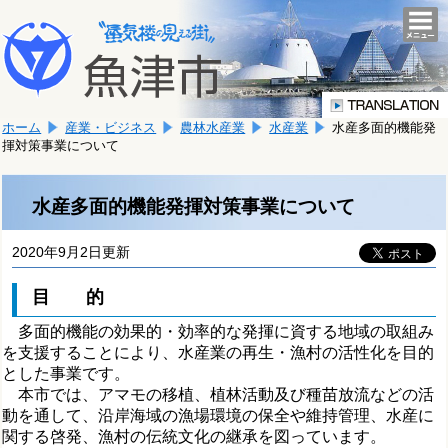
本
こ
文
togg
navi
こ
へ
か
移
ら
動
本
し
ホーム
産業・ビジネス
農林水産業
水産業
水産多面的機能発
文
ま
揮対策事業について
で
す。
す。
水産多面的機能発揮対策事業について
2020年9月2日更新
目 的
多面的機能の効果的・効率的な発揮に資する地域の取組み
を支援することにより、水産業の再生・漁村の活性化を目的
とした事業です。
本市では、アマモの移植、植林活動及び種苗放流などの活
動を通して、沿岸海域の漁場環境の保全や維持管理、水産に
関する啓発、漁村の伝統文化の継承を図っています。