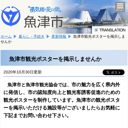
本
こ
文
togg
navi
こ
へ
か
移
ら
動
本
し
ホーム
暮らし・手続き
更新情報
魚津市観光ポスターを掲示しま
文
ま
せんか
で
す。
す。
魚津市観光ポスターを掲示しませんか
2020年10月30日更新
市の魅力を広く県内外
魚津市と魚津市観光協会では、
に発信し、市の認知度向上と観光客誘客促進のための
観光ポスターを制作しています。魚津市の観光ポスタ
ーを掲示いただける施設等がございましたらお気軽に
下記までお問い合わせ下さい。