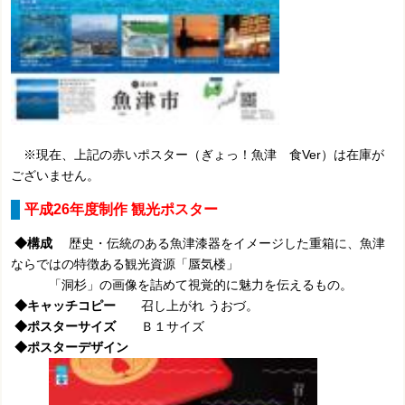
※現在、上記の赤いポスター（ぎょっ！魚津 食Ver）は在庫が
ございません。
平成26年度制作 観光ポスター
◆構成
歴史・伝統のある魚津漆器をイメージした重箱に、
魚津
ならではの特徴ある観光資源「蜃気楼」
「洞杉」の画像を詰めて視覚的に魅力を伝えるもの。
◆キャッチコピー
召し上がれ うおづ。
◆ポスターサイズ
Ｂ１サイズ
◆ポスターデザイン