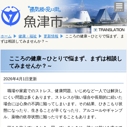
本
こ
文
togg
navi
こ
へ
か
移
ら
動
本
し
ホーム
健康・福祉
更新情報
こころの健康～ひとりで悩まず、ま
文
ま
ずは相談してみませんか？～
で
す。
す。
こころの健康～ひとりで悩まず、まずは相談し
てみませんか？～
2026年4月1日更新
職場や家庭でのストレス、健康問題、いじめなど一人では解決し
にくい問題は多くあります。ストレスが強い場合や長期的に続いた
場合には心身の不調に陥ってしまいます。その結果、ひきこもり状
態になったり、生きることが辛くなったり、アルコールやギャンブ
ル、薬物の依存状態に陥ったりすることもあります。