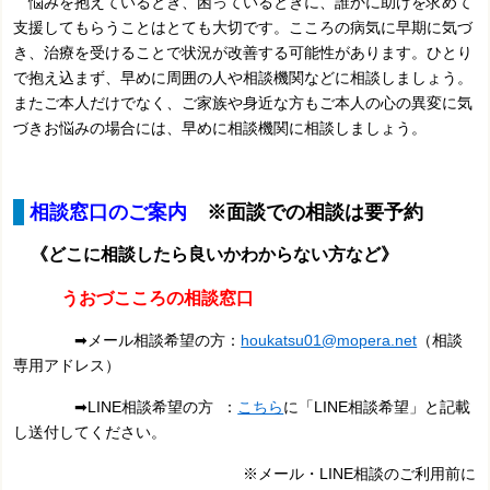
悩みを抱えているとき、困っているときに、誰かに助けを求めて
支援してもらうことはとても大切です。こころの病気に早期に気づ
き、治療を受けることで状況が改善する可能性があります。ひとり
で抱え込まず、早めに周囲の人や相談機関などに相談しましょう。
またご本人だけでなく、ご家族や身近な方もご本人の心の異変に気
づきお悩みの場合には、早めに相談機関に相談しましょう。
相談窓口のご案内
※面談での相談は要予約
《どこに相談したら良いかわからない方など
》
うおづこころの相談窓口
➡メール相談希望の方：
houkatsu01@mopera.net
（相談
専用アドレス）
➡LINE相談希望の方 ：
こちら
に「LINE相談希望」と記載
し送付してください。
※メール・LINE相談のご利用前に