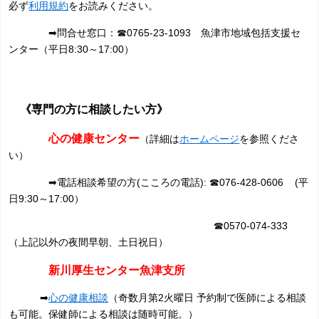
必ず
利用規約
をお読みください。
➡問合せ窓口：
☎0765-23-1093 魚津市
地域包括支援セ
ンター（平日8:30～17:00）
《専門の方に相談したい方》
心の健康センター
（詳細は
ホームページ
を参照くださ
い）
➡電話相談希望の方(こころの電話): ☎076-428-0606 (平
日9:30～17:00）
☎0570-074-333
（上記以外の夜間早朝、土日祝日）
新川厚生センター魚津支
所
➡
心の健康相談
（奇数
月第2火曜日 予約制で医師による相談
も可能。保健師による相談は随時可能。）