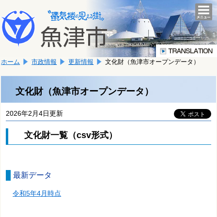
本
こ
文
togg
navi
こ
へ
か
移
ら
動
本
し
ホーム
市政情報
更新情報
文化財（魚津市オープンデータ）
文
ま
で
す。
す。
文化財（魚津市オープンデータ）
2026年2月4日更新
文化財一覧（csv形式）
最新データ
令和5年4月時点