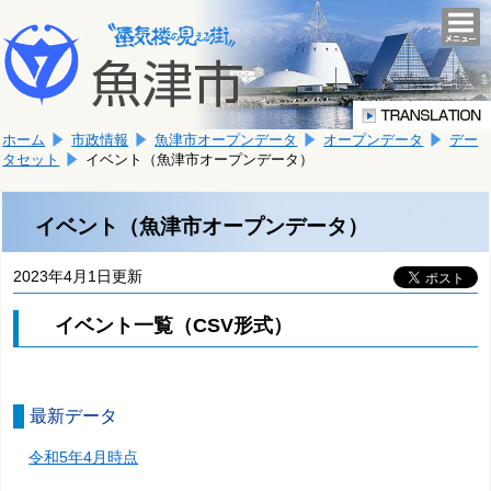
本
こ
文
togg
navi
こ
へ
か
移
ら
動
本
し
ホーム
市政情報
魚津市オープンデータ
オープンデータ
デー
文
ま
タセット
イベント（魚津市オープンデータ）
で
す。
す。
イベント（魚津市オープンデータ）
2023年4月1日更新
イベント一覧（CSV形式）
最新データ
令和5年4月時点